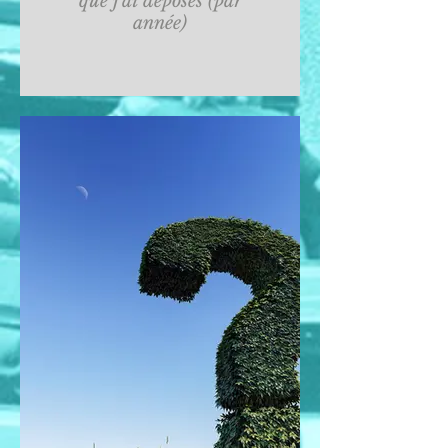
que j'ai déposés (par
année)