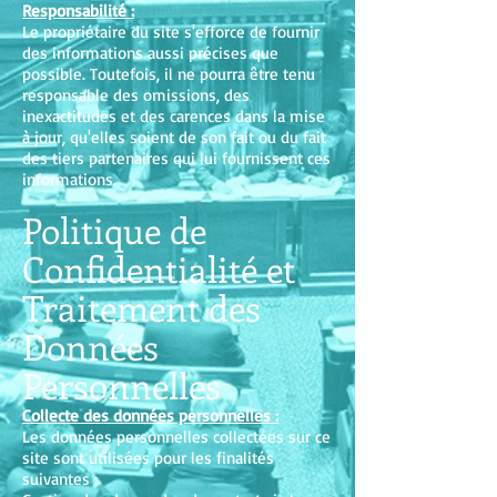
Responsabilité :
Le propriétaire du site s'efforce de fournir
des informations aussi précises que
possible. Toutefois, il ne pourra être tenu
responsable des omissions, des
inexactitudes et des carences dans la mise
à jour, qu'elles soient de son fait ou du fait
des tiers partenaires qui lui fournissent ces
informations.
Politique de
Confidentialité et
Traitement des
Données
Personnelles
Collecte des données personnelles :
Les données personnelles collectées sur ce
site sont utilisées pour les finalités
suivantes :