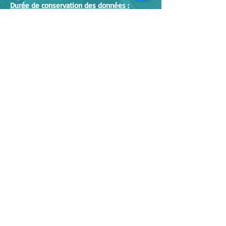
Durée de conservation des données :
Les données personnelles sont conservées
pour une durée n'excédant pas celle
nécessaire aux finalités pour lesquelles
elles sont collectées.
Droits des utilisateurs :
Conformément à la loi Informatique et
Libertés du 6 janvier 1978 modifiée et au
Règlement Général sur la Protection des
Données (RGPD), vous disposez des droits
suivants :
Droit d'accès, de rectification et
d'opposition aux données personnelles
vous concernant.
Droit de demander la limitation du
traitement de vos données.
Droit à la portabilité des données.
Droit de définir des directives relatives au
sort de vos données après votre décès.
Pour exercer ces droits, vous pouvez nous
contacter à l'adresse suivante :
a.fisseau@clb.senat.fr