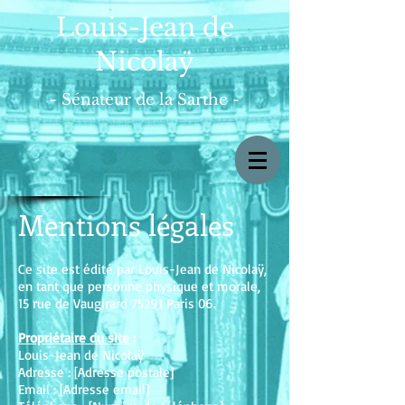
Louis-Jean de
Nicolaÿ
- Sénateur de la Sarthe -
Mentions légales
Ce site est édité par Louis-Jean de Nicolaÿ,
en tant que personne physique et morale,
15 rue de Vaugirard 75291 Paris 06.
Propriétaire du site :
Louis-Jean de Nicolaÿ
Adresse : [Adresse postale]
Email : [Adresse email]