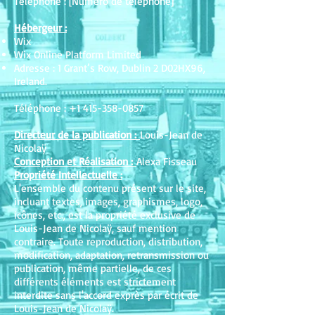
Téléphone : [Numéro de téléphone]
Hébergeur :
Wix
Wix Online Platform Limited
Adresse : 1 Grant’s Row, Dublin 2 D02HX96,
Ireland.
Téléphone : +1 415-358-0857
Directeur de la publication :
Louis-Jean de
Nicolaÿ
Conception et Réalisation :
Alexa Fisseau
Propriété Intellectuelle :
L'ensemble du contenu présent sur le site,
incluant textes, images, graphismes, logo,
icônes, etc., est la propriété exclusive de
Louis-Jean de Nicolaÿ, sauf mention
contraire. Toute reproduction, distribution,
modification, adaptation, retransmission ou
publication, même partielle, de ces
différents éléments est strictement
interdite sans l'accord exprès par écrit de
Louis-Jean de Nicolaÿ.