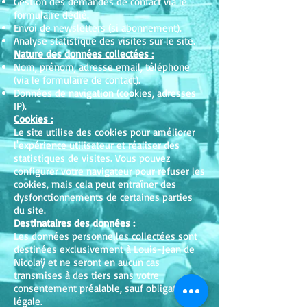
Gestion des demandes de contact via le
formulaire dédié.
Envoi de newsletters (si abonnement).
Analyse statistique des visites sur le site.
Nature des données collectées :
Nom, prénom, adresse email, téléphone
(via le formulaire de contact).
Données de navigation (cookies, adresses
IP).
Cookies :
Le site utilise des cookies pour améliorer
l'expérience utilisateur et réaliser des
statistiques de visites. Vous pouvez
configurer votre navigateur pour refuser les
cookies, mais cela peut entraîner des
dysfonctionnements de certaines parties
du site.
Destinataires des données :
Les données personnelles collectées sont
destinées exclusivement à Louis-Jean de
Nicolaÿ et ne seront en aucun cas
transmises à des tiers sans votre
consentement préalable, sauf obligation
légale.