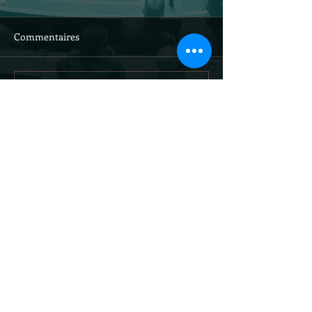
Commentaires
Rédigez un commentaire...
Site officiel du
sénateur Louis-
Jean de Nicolaÿ /
droits réservés
@ljdenicolay
tions légales et traitement des données personnelles
© 2021 Alexa Fisseau. Créé avec
Wix.com