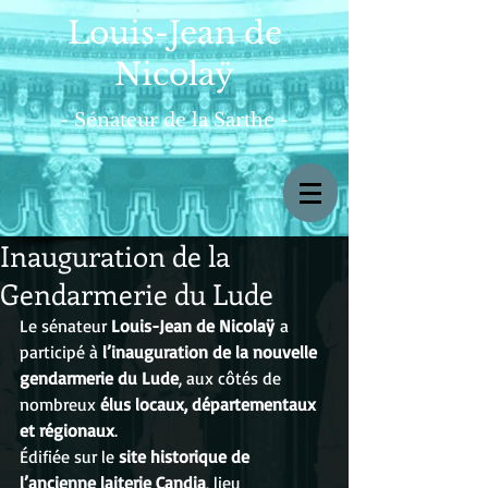
Louis-Jean de
Nicolaÿ
- Sénateur de la Sarthe -
Inauguration de la
Gendarmerie du Lude
Le sénateur 
Louis-Jean de Nicolaÿ
 a 
participé à 
l’inauguration de la nouvelle 
gendarmerie du Lude
, aux côtés de 
nombreux 
élus locaux, départementaux 
et régionaux
.
Édifiée sur le 
site historique de 
l’ancienne laiterie Candia
, lieu 