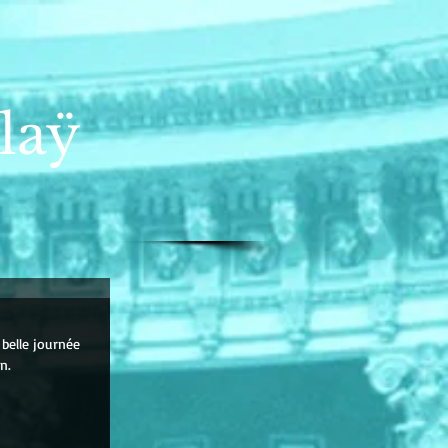
laÿ
 belle journée 
n.