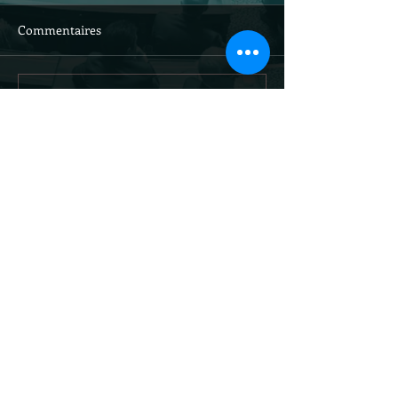
Commentaires
Rédigez un commentaire...
Site officiel du
sénateur Louis-
Jean de Nicolaÿ /
droits réservés
@ljdenicolay
tions légales et traitement des données personnelles
© 2021 Alexa Fisseau. Créé avec
Wix.com