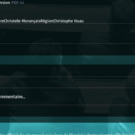
ersion 
PDF ici
ire
Christelle Morançais
Région
Christophe Huau
mmentaire...
ite officiel du sénateur Louis-Jean de Nicolaÿ / droits réservés @ljdenico