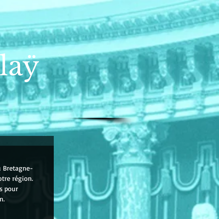
laÿ
u Bretagne-
otre région.
s pour 
n.