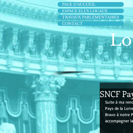
PAGE D'ACCUEIL
ESPACE ELUS LOCAUX
TRAVAUX PARLEMENTAIRES
CONTACT
Lo
SNCF Pay
Suite à ma ren
Pays de la Loir
Bravo à notre P
accompagner la 