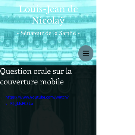
Louis-Jean de
Nicolaÿ
- Sénateur de la Sarthe -
Question orale sur la
couverture mobile
https://www.youtube.com/watch?
v=F2gLIsFG3Lo