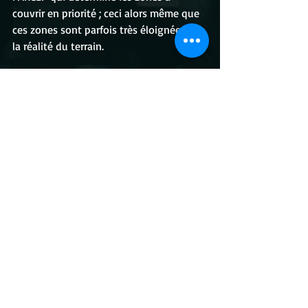
couvrir en priorité ; ceci alors même que 
ces zones sont parfois très éloignées de 
la réalité du terrain.
Monsieur le ministre, dans les faits la 
voix des collectivités n'est tout 
simplement pas entendue pour 
déterminer les « priorisations » alors 
que c’est tout simplement un point 
crucial pour une couverture mobile 
pérenne.
Comment comptez-vous pallier cette 
difficulté et enfin prendre en 
considération la voix des territoires qui 
restent les premiers concernés ?!
Mots-clés :
Sénat
Sarthe
couverture mobile
new deal