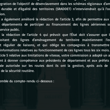
tégration de l’objectif de désenclavement dans les schémas régionaux d’a
urable et d’égalité des territoires (SRADDET) n’interviendrait qu’à l’oc
ion. 
a également amélioré la rédaction de l’article 3, afin de permettre aux 
x départements de participer au financement des lignes aériennes s
ervice public. 
é la rédaction de l’article 4 qui prévoit que l’État doit s’assurer que 
loitant des lignes d’aménagement du territoire maintiennent l’ex
t régulier de liaisons, et qui oblige les compagnies à transmettre 
informations relatives au fonctionnement de ces lignes tous les six mois.
ticle 5 relative aux limitations de vitesse, votre commission a adopté un
ant à donner compétence aux présidents de département et aux préfets p
le autorisée sur les routes dont ils ont la gestion, après avis de 
de la sécurité routière.
semble du compte-rendu ci-dessous : 