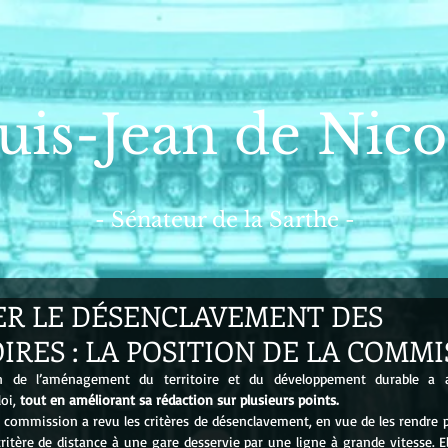
uis-Jean de Nico
- Sénateur de la Sarthe -
ER LE DÉSENCLAVEMENT DES
IRES : LA POSITION DE LA COMM
 de l’aménagement du territoire et du développement durable a a
oi, 
tout en améliorant sa rédaction sur plusieurs points.
 la commission a revu les critères de désenclavement, en vue de les rendre p
critère de distance à une gare desservie par une ligne à grande vitesse. E