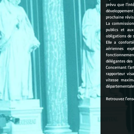
prévu que l’in
développement d
prochaine révis
La commission 
publics et au
obligations de s
Elle a confort
aériennes exp
fonctionnemen
délégantes des 
Concernant l’ar
rapporteur vis
vitesse maxima
départementale 
Retrouvez l'en