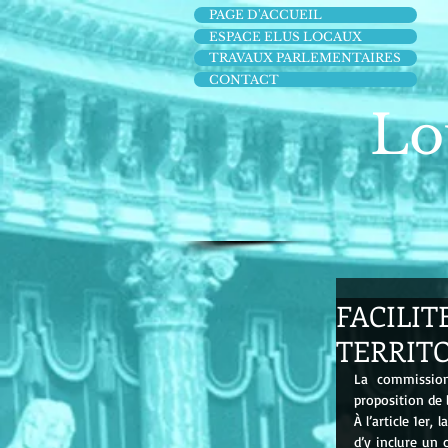
PAGE D'ACCUEIL
ESPACE ELUS LOCAUX
TRAVAUX PARLEMENTAIRES
CONTACT
Lo
FACILIT
TERRITO
La commission
proposition de l
À l’article 1er,
d’y inclure un 