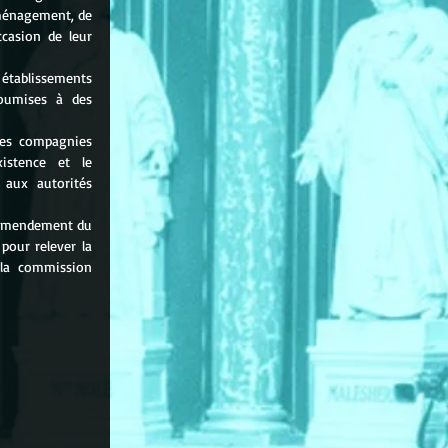
ménagement, de 
casion de leur 
établissements 
oumises à des 
les compagnies 
istence et le 
aux autorités 
 amendement du 
our relever la 
la commission 