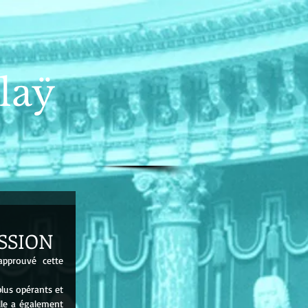
laÿ
ISSION
pprouvé cette 
lus opérants et 
lle a également 