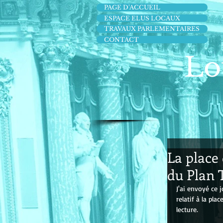
PAGE D'ACCUEIL
ESPACE ELUS LOCAUX
TRAVAUX PARLEMENTAIRES
CONTACT
Lo
La place 
du Plan
J'ai envoyé ce 
relatif à la pla
lecture.