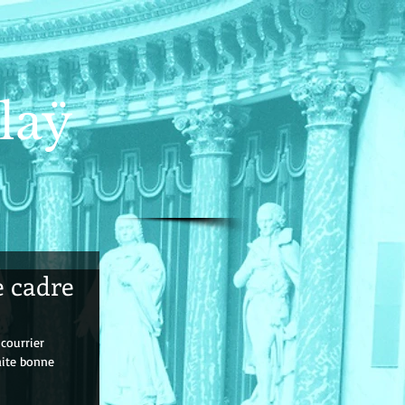
laÿ
e cadre
courrier 
aite bonne 