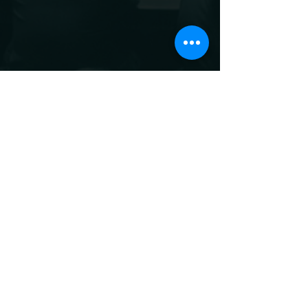
Mots-clés :
Sénat
couverture mobile
Patrick Chaize
Amendement
zones blanches