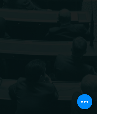
Mots-clés :
Sarthe
Louis-Jean de Nicolaÿ
Le Lude
4G
Orange