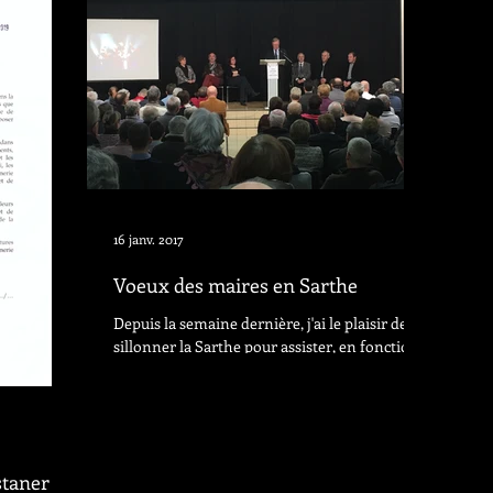
16 janv. 2017
Voeux des maires en Sarthe
Depuis la semaine dernière, j'ai le plaisir de
sillonner la Sarthe pour assister, en fonction
de mon agenda, aux vœux des maires à la...
staner