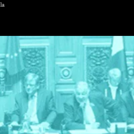
la
urrier du
u me
our la