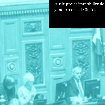
sur le projet immobilier de 
gendarmerie de St Calais
Je tenais à partager avec vous le co
Ministre Castaner qui a bien voul
confirmer l'engagement de l’État p
réalisation...