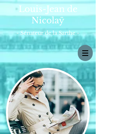
Louis-Jean de
Nicolaÿ
- Sénateur de la Sarthe -