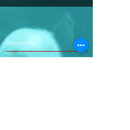
Nous suivre
A PROPOS
Louis-Jean de Nicolaÿ, né le 18
septembre 1949 au Mans est un
homme politique, membre du
groupe Les Républicains. Il est
Sénateur de la Sarthe depuis 2014.
Ancien maire du Lude, suite à la loi