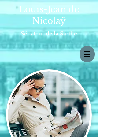
Louis-Jean de
Nicolaÿ
- Sénateur de la Sarthe -