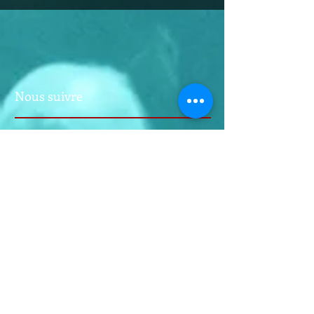
Nous suivre
A PROPOS
Louis-Jean de Nicolaÿ, né le 18
septembre 1949 au Mans est un
homme politique, membre du
groupe Les Républicains. Il est
Sénateur de la Sarthe depuis 2014.
Ancien maire du Lude, suite à la loi
sur le non cumul des mandats, il est