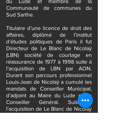
groupe Les Républicains. Il est
Sénateur de la Sarthe depuis 2014.
Ancien maire du Lude, suite à la loi
sur le non cumul des mandats, il est
resté conseiller municipal de la ville
du Lude et membre de la
Communauté de communes du
Sud Sarthe.
Titulaire d’une licence de droit des
affaires, diplômé de l’institut
d’études politiques de Paris il fut
Directeur de Le Blanc de Nicolaÿ
(LBN) société de courtage en
réassurance de 1977 à 1998 suite à
l’acquisition de LBN par AON.
Durant son parcours professionnel
Louis-Jean de Nicolaÿ a cumulé les
mandats de Conseiller Municipal,
d’adjoint au Maire du Lude et de
Conseiller Général. Suite à