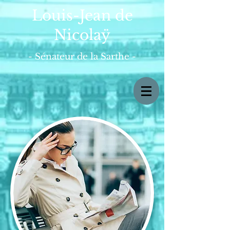
Louis-Jean de
Nicolaÿ
- Sénateur de la Sarthe -