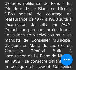
Ancien maire du Lude, suite à la loi
sur le non cumul des mandats, il est
resté conseiller municipal de la ville
du Lude et membre de la
Communauté de communes du
Sud Sarthe.
Titulaire d’une licence de droit des
affaires, diplômé de l’institut
d’études politiques de Paris il fut
Directeur de Le Blanc de Nicolaÿ
(LBN) société de courtage en
réassurance de 1977 à 1998 suite à
l’acquisition de LBN par AON.
Durant son parcours professionnel
Louis-Jean de Nicolaÿ a cumulé les
mandats de Conseiller Municipal,
d’adjoint au Maire du Lude et de
Conseiller Général. Suite à
l’acquisition de Le Blanc de Nicolaÿ
en 1998 il se consacre davantage à