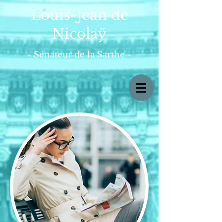
Louis-Jean de
Nicolaÿ
- Sénateur de la Sarthe -