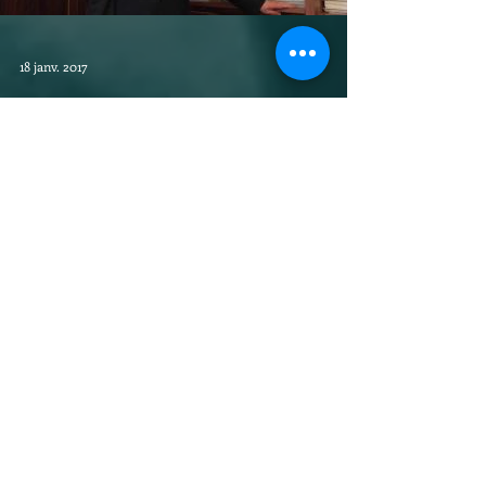
Load video
18 janv. 2017
Mes vœux à tous les maires de la Sarthe
En cette saison des vœux des maires à la
population, je tenais à transmettre mes vœux à
tous les maires de la Sarthe. StartFragment...