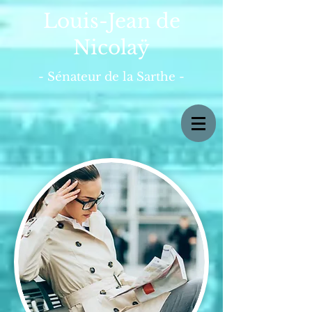
Louis-Jean de
Nicolaÿ
- Sénateur de la Sarthe -