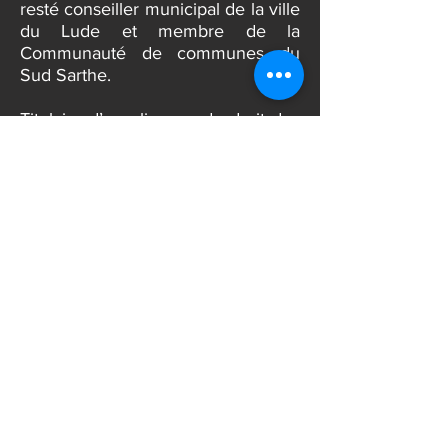
Ancien maire du Lude, suite à la loi
sur le non cumul des mandats, il est
resté conseiller municipal de la ville
du Lude et membre de la
Communauté de communes du
Sud Sarthe.
Titulaire d’une licence de droit des
affaires, diplômé de l’institut
d’études politiques de Paris il fut
Directeur de Le Blanc de Nicolaÿ
(LBN) société de courtage en
réassurance de 1977 à 1998 suite à
l’acquisition de LBN par AON.
Durant son parcours professionnel
Louis-Jean de Nicolaÿ a cumulé les
mandats de Conseiller Municipal,
d’adjoint au Maire du Lude et de
Conseiller Général. Suite à
l’acquisition de Le Blanc de Nicolaÿ
en 1998 il se consacre davantage à