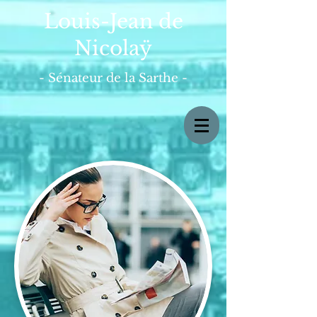
Louis-Jean de
Nicolaÿ
- Sénateur de la Sarthe -