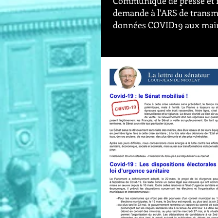
Communiqué de presse et r
demande à l'ARS de transme
données COVID19 aux mai
La réponse suivante a été donnée :
suite à votre sollicitation, je vous 
quelques éléments de réponse : - L
mesures...