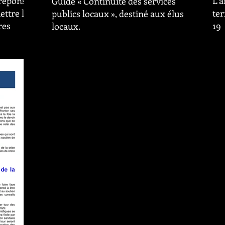
éponse :
L'
Guide « Continuité des services
ttre les
ter
publics locaux », destiné aux élus
res
19
locaux.
 Faisant
Voic
Chers élus locaux, vous pouvez consulter ce
apporte
Com
guide en version PDF ici. Je reste évidemment
es
et 
à votre disposition pour tout complément...
la...