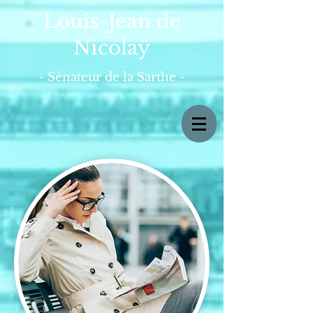
Louis-Jean de
Nicolaÿ
- Sénateur de la Sarthe -