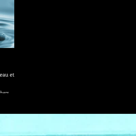
eau et
chers
 février
le maintien