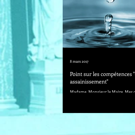
8 mars 2017
Point sur les compétences "
assainissement"
Madame, Monsieur le Maire, Mes 
collègues, Le Sénat a examiné le 23
dernier la proposition de loi pour 
des...