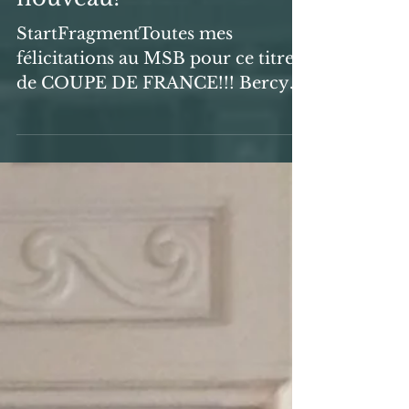
Le sport sarthois brille à
nouveau!
StartFragmentToutes mes
félicitations au MSB pour ce titre
de COUPE DE FRANCE!!! Bercy
en folie hier soir face à l'ASVEL.
Quel plaisir de...