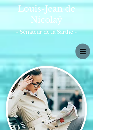
Louis-Jean de
Nicolaÿ
- Sénateur de la Sarthe -