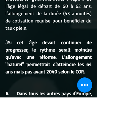
l'âge légal de départ de 60 à 62 ans, 
l’allongement de la durée (43 annuités) 
de cotisation requise pour bénéficier du 
taux plein.
â
Si cet âge devait continuer de 
progresser, le rythme serait moindre 
qu'avec une réforme. L’allongement 
"naturel" permettrait d'atteindre les 64 
ans mais pas avant 2040 selon le COR.
6.     Dans tous les autres pays d'Europe, 
l'âge légal de départ à la retraite est de 
64 ans au moins
VRAI
Sur 32 pays d'Europe, 
27 ont un âge légal 
de départ à la retraite à 64 ans ou plus
. 