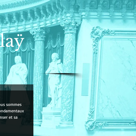
laÿ
 nous sommes 
 fondamentaux 
nser et sa 