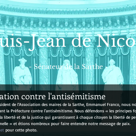
uis-Jean de Nico
- Sénateur de la Sarthe -
ation contre l'antisémitisme
ésident de l’Association des maires de la Sarthe, Emmanuel Franco, nous
nt la Préfecture contre l’antisémitisme. Nous défendons « les principes
e la liberté et de la justice qui garantissent à chaque citoyen la liberté de pe
nelle » et étions nombreux pour faire entendre notre message de paix.
cet
 pour cette photo.