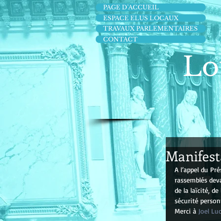
PAGE D'ACCUEIL
ESPACE ELUS LOCAUX
TRAVAUX PARLEMENTAIRES
CONTACT
Lo
Manifest
A l’appel du Pr
rassemblés deva
de la laïcité, d
sécurité person
Merci à 
Joel Lu