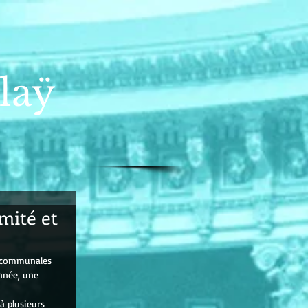
laÿ
mité et
s communales 
année, une 
à plusieurs 