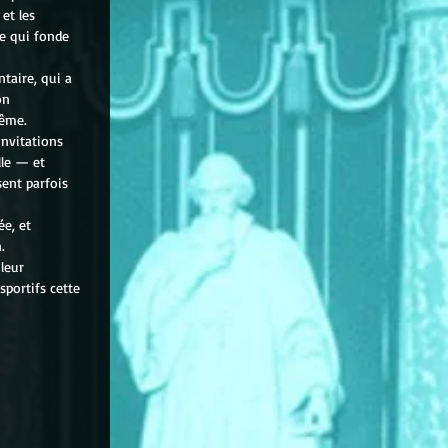
et les 
e qui fonde 
taire, qui a 
on 
même.
nvitations 
lle — et 
sent parfois 
ée, et 
.
leur 
portifs cette 