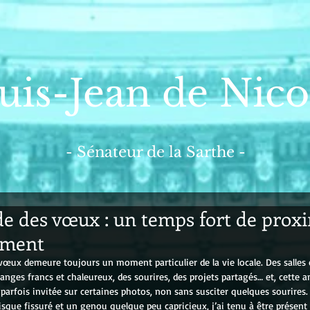
uis-Jean de Nico
- Sénateur de la Sarthe -
de des vœux : un temps fort de proxi
ement
 vœux demeure toujours un moment particulier de la vie locale. Des salle
hanges francs et chaleureux, des sourires, des projets partagés… et, cette 
 parfois invitée sur certaines photos, non sans susciter quelques sourires.
que fissuré et un genou quelque peu capricieux, j’ai tenu à être présent 