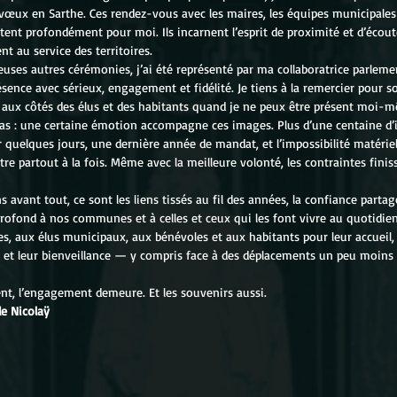
œux en Sarthe. Ces rendez-vous avec les maires, les équipes municipales 
ent profondément pour moi. Ils incarnent l’esprit de proximité et d’écout
 au service des territoires.
ses autres cérémonies, j’ai été représenté par ma collaboratrice parlemen
ésence avec sérieux, engagement et fidélité. Je tiens à la remercier pour s
 aux côtés des élus et des habitants quand je ne peux être présent moi-
pas : une certaine émotion accompagne ces images. Plus d’une centaine d’i
 quelques jours, une dernière année de mandat, et l’impossibilité matérie
re partout à la fois. Même avec la meilleure volonté, les contraintes finis
s avant tout, ce sont les liens tissés au fil des années, la confiance partag
rofond à nos communes et à celles et ceux qui les font vivre au quotidien
s, aux élus municipaux, aux bénévoles et aux habitants pour leur accueil, 
t leur bienveillance — y compris face à des déplacements un peu moins s
nt, l’engagement demeure. Et les souvenirs aussi.
e Nicolaÿ