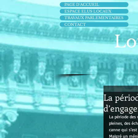
PAGE D'ACCUEIL
ESPACE ELUS LOCAUX
TRAVAUX PARLEMENTAIRES
CONTACT
Lo
La pério
d’engag
La période des
pleines, des éc
canne qui s’est
Malgré un ménis