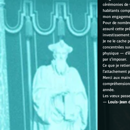
cérémonies de v
habitants compt
mon engagement
Pour de nombreu
assuré cette pr
investissement
Je ne le cache 
concentrées sur
physique — d’êt
par s’imposer.
Ce que je retien
l’attachement p
Merci aux maire
compréhension e
année.
Les vœux passe
— 
Louis-Jean d