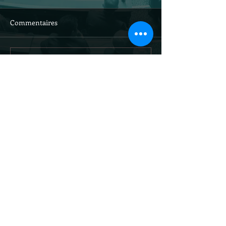
Commentaires
Rédigez un commentaire...
Site officiel du
sénateur Louis-
Jean de Nicolaÿ /
droits réservés
@ljdenicolay
tions légales et traitement des données personnelles
© 2021 Alexa Fisseau. Créé avec
Wix.com