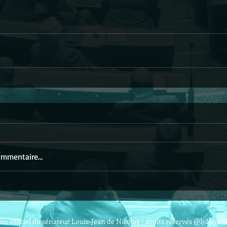
mmentaire...
ite officiel du sénateur Louis-Jean de Nicolaÿ / droits réservés @ljdenico