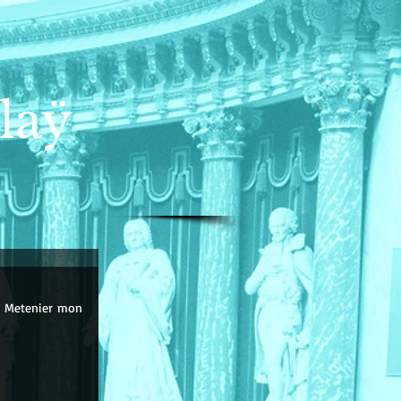
laÿ
l Metenier
 mon 