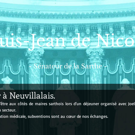
uis-Jean de Nico
- Sénateur de la Sarthe -
à Neuvillalais.
’être aux côtés de maires sarthois lors d’un déjeuner organisé avec 
Joe
n secteur.
cation médicale, subventions sont au cœur de nos échanges.