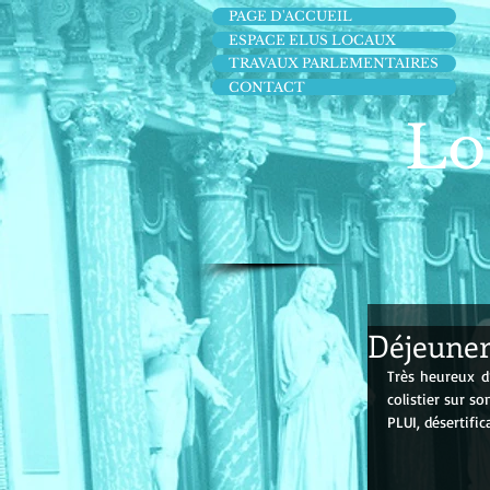
PAGE D'ACCUEIL
ESPACE ELUS LOCAUX
TRAVAUX PARLEMENTAIRES
CONTACT
Lo
Déjeuner 
Très heureux d
colistier sur so
PLUI, désertifi