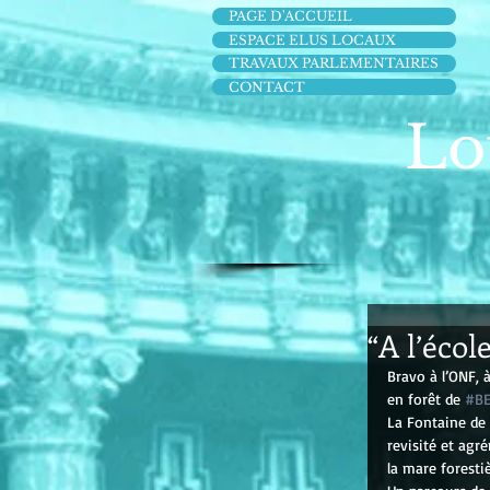
PAGE D'ACCUEIL
ESPACE ELUS LOCAUX
TRAVAUX PARLEMENTAIRES
CONTACT
Lo
“A l’écol
Bravo à l’ONF, 
en forêt de 
#BE
La Fontaine de 
revisité et agr
la mare forestiè