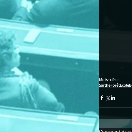
Mots-clés :
Sarthe
Forêt
Ecole
B
Commentaires