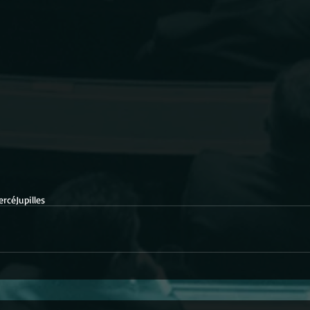
ercé
Jupilles