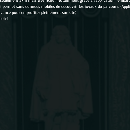
 seulement 2km mais très riche ! Notamment grâce à l’application “embarq
 permet sans données mobiles de découvrir les joyaux du parcours. (Appli
’avance pour en profiter pleinement sur site)
belle!