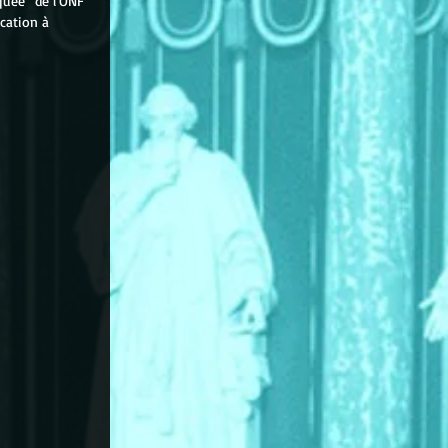
uée” de l’ONF 
cation à 