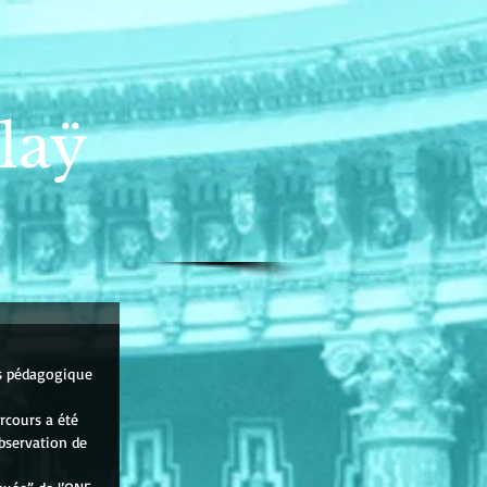
laÿ
rs pédagogique 
rcours a été 
bservation de 