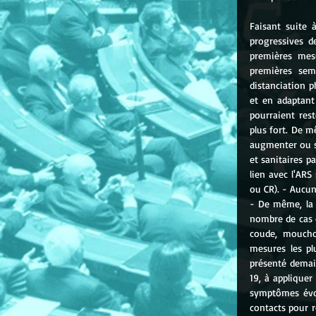
Faisant suite 
progressives d
premières mesu
premières sem
distanciation p
et en adaptant 
pourraient rest
plus fort. De m
augmenter ou si
et sanitaires p
lien avec l'ARS
ou CR). - Aucu
- De même, la r
nombre de cas 
coude, moucho
mesures les pl
présenté demain
19, à appliquer
symptômes évoc
contacts pour 