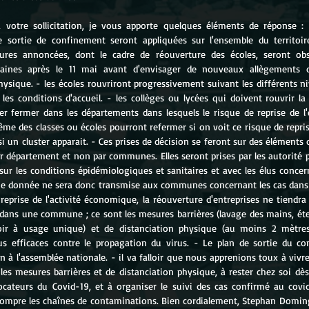
à votre sollicitation, je vous apporte quelques éléments de réponse :
e sortie de confinement seront appliquées sur l'ensemble du territoire
res annoncées, dont le cadre de réouverture des écoles, seront obse
aines après le 11 mai avant d'envisager de nouveaux allègements 
hysique. - les écoles rouvriront progressivement suivant les différents ni
les conditions d'accueil. - les collèges ou lycées qui doivent rouvrir la
er fermer dans les départements dans lesquels le risque de reprise de l'é
ême des classes ou écoles pourront refermer si on voit ce risque de repris
 un cluster apparait. - Ces prises de décision se feront sur des éléments 
ar département et non par communes. Elles seront prises par les autorité p
 sur les conditions épidémiologiques et sanitaires et avec les élus concer
ne donnée ne sera donc transmise aux communes concernant les cas dans l
eprise de l'activité économique, la réouverture d'entreprises ne tiendra
dans une commune ; ce sont les mesures barrières (lavage des mains, éter
ir à usage unique) et de distanciation physique (au moins 2 mètres)
us efficaces contre le propagation du virus. - Le plan de sortie du co
 à l'assemblée nationale. - il va falloir que nous apprenions toux à vivr
 les mesures barrières et de distanciation physique, à rester chez soi dès 
ateurs du Covid-19, et à organiser le suivi des cas confirmé au covid
rompre les chaînes de contaminations. Bien cordialement, Stephan Doming