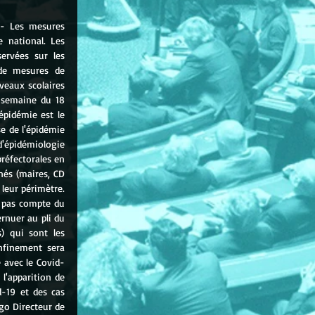
 - Les mesures 
 national. Les 
rvées sur les 
de mesures de 
veaux scolaires 
 semaine du 18 
pidémie est le 
e de l'épidémie 
d'épidémiologie 
réfectorales en 
nés (maires, CD 
eur périmètre. 
 pas compte du 
nuer au pli du 
 qui sont les 
nfinement sera 
e avec le Covid-
l'apparition de 
-19 et des cas 
o Directeur de 