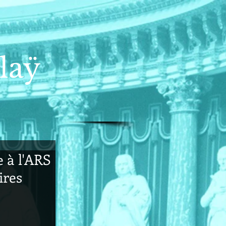
laÿ
 à l'ARS
ires