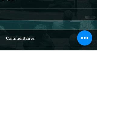
Commentaires
Rédigez un commentaire...
Site officiel du
sénateur Louis-
Jean de Nicolaÿ /
droits réservés
@ljdenicolay
tions légales et traitement des données personnelles