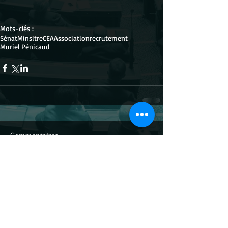
Mots-clés :
Sénat
Minsitre
CEA
Association
recrutement
Muriel Pénicaud
Commentaires
Rédigez un commentaire...