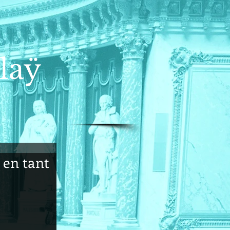
laÿ
 en tant