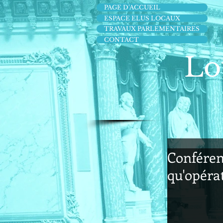
PAGE D'ACCUEIL
ESPACE ELUS LOCAUX
TRAVAUX PARLEMENTAIRES
CONTACT
Lo
Conféren
qu'opéra