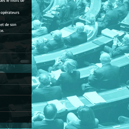
dès le mois de 
 opérateurs 
 et de son 
ce.