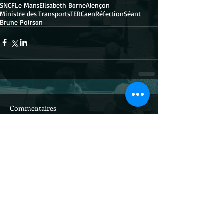
SNCF
Le Mans
Elisabeth Borne
Alençon
Ministre des Transports
TER
Caen
Réfection
Séant
Brune Poirson
Commentaires
Rédigez un commentaire...
Site officiel du