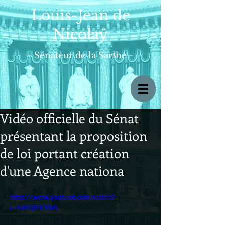
Louis-Jean de
Nicolaÿ
- Sénateur de la Sarthe -
Vidéo officielle du Sénat
présentant la proposition
de loi portant création
d'une Agence nationa
https://www.youtube.com/watch?
v=4WOjlPJCMV4