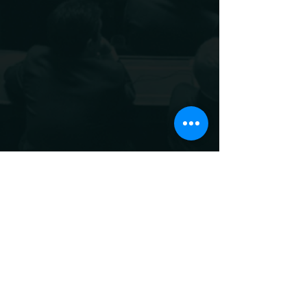
Mots-clés :
Sénat
Limitation de vitesse
80km/h