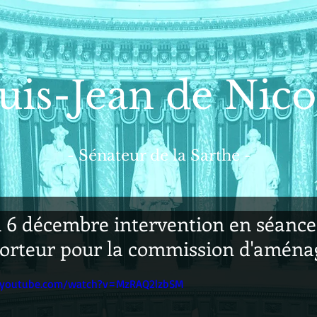
uis-Jean de Nico
- Sénateur de la Sarthe -
 6 décembre intervention en séance
orteur pour la commission d'amén
.youtube.com/watch?v=MzRAQ2lzbSM