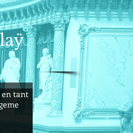
laÿ
 en tant
ageme