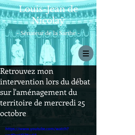
Louis-Jean de
Nicolaÿ
- Sénateur de la Sarthe -
Retrouvez mon
intervention lors du débat
sur l'aménagement du
territoire de mercredi 25
octobre
https://www.youtube.com/watch?
v=dQsaUOZKw68