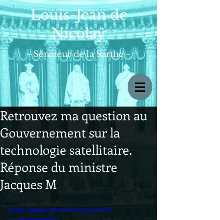
Louis-Jean de
Nicolaÿ
- Sénateur de la Sarthe -
Retrouvez ma question au
Gouvernement sur la
technologie satellitaire.
Réponse du ministre
Jacques M
https://www.youtube.com/watch?
v=gBA8Cn6E9fI