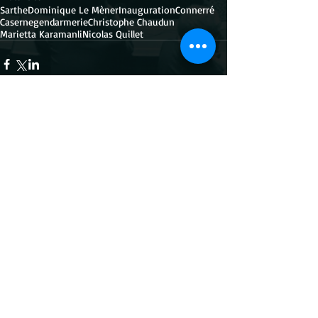
Sarthe
Dominique Le Mèner
Inauguration
Connerré
Caserne
gendarmerie
Christophe Chaudun
Marietta Karamanli
Nicolas Quillet
Commentaires
Rédigez un commentaire...