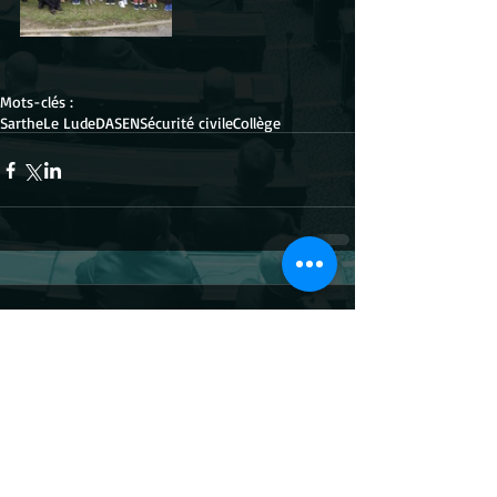
Mots-clés :
Sarthe
Le Lude
DASEN
Sécurité civile
Collège
Commentaires
Rédigez un commentaire...