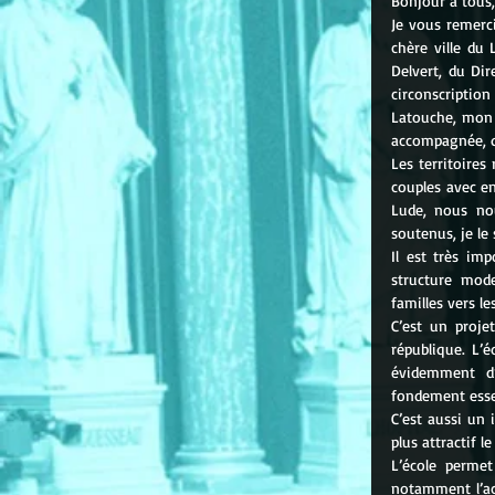
Bonjour à tous,
Je vous remerc
chère ville du 
Delvert, du Dir
circonscription
Latouche, mon a
accompagnée, qu
Les territoires
couples avec en
Lude, nous nou
soutenus, je le 
Il est très imp
structure mode
familles vers l
C’est un proje
république. L’é
évidemment d’
fondement essen
C’est aussi un 
plus attractif le
L’école perme
notamment l’ach