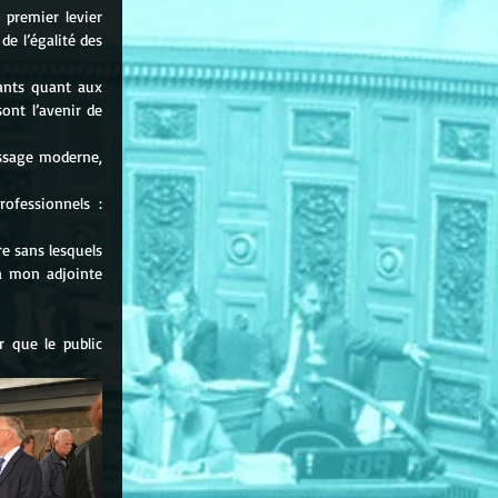
premier levier 
e l’égalité des 
ants quant aux 
ont l’avenir de 
issage moderne, 
ofessionnels : 
e sans lesquels 
à mon adjointe 
 que le public 