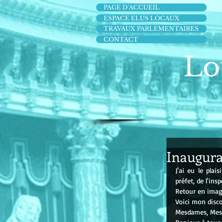
PAGE D'ACCUEIL
ESPACE ELUS LOCAUX
TRAVAUX PARLEMENTAIRES
CONTACT
Lo
Inaugura
J'ai eu le pla
préfet, de l'in
Retour en imag
Voici mon disco
Mesdames, Mes