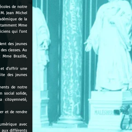
coles de notre 
M. Jean Michel 
adémique de la 
, notamment Mme 
ciens qui l’ont 
dent des jeunes 
es classes. Au 
Mme Brazille, 
et d’offrir une 
ite des jeunes 
ments de notre 
 social solide, 
 citoyenneté, 
r et de rendre 
umérique avec 
aux différents 