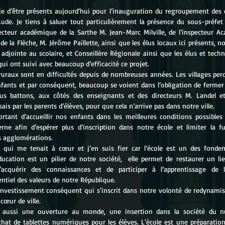
ie d’être présents aujourd’hui pour l’inauguration du regroupement des é
Lude. Je tiens à saluer tout particulièrement la présence du sous-préfet 
ecteur académique de la Sarthe M. Jean-Marc Milville, de l’inspecteur Ac
 de la Flèche, M. Jérôme Paillette, ainsi que les élus locaux ici présents
djointe au scolaire, et Conseillère Régionale ainsi que les élus et techni
i ont suivi avec beaucoup d’efficacité ce projet.
 ruraux sont en difficultés depuis de nombreuses années. Les villages per
fants et par conséquent, beaucoup se voient dans l’obligation de fermer d
s battons, aux côtés des enseignants et des directeurs M. Landel et 
sais par les parents d’élèves, pour que cela n’arrive pas dans notre ville.
ortant d’accueillir nos enfants dans les meilleures conditions possibles 
rne afin d’espérer plus d’inscription dans notre école et limiter la fu
es agglomérations.
t qui me tenait à cœur et j’en suis fier car l’école est un des fonde
ducation est un pilier de notre société,  elle permet de restaurer un lien
acquérir des connaissances et de participer à l’apprentissage de la
tiel des valeurs de notre République.
investissement conséquent qui s’inscrit dans notre volonté de redynamise
 cœur de ville.
t aussi une ouverture au monde, une insertion dans la société du n
at de tablettes numériques pour les élèves. L’école est une préparation 