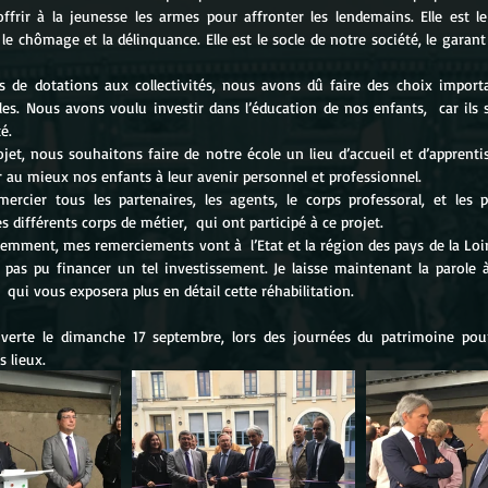
ffrir à la jeunesse les armes pour affronter les lendemains. Elle est le 
le chômage et la délinquance. Elle est le socle de notre société, le garant d
es de dotations aux collectivités, nous avons dû faire des choix import
bles. Nous avons voulu investir dans l’éducation de nos enfants,  car ils s
é.
ojet, nous souhaitons faire de notre école un lieu d’accueil et d’apprent
r au mieux nos enfants à leur avenir personnel et professionnel.
ercier tous les partenaires, les agents, le corps professoral, et les pr
les différents corps de métier,  qui ont participé à ce projet.
demment, mes remerciements vont à  l’Etat et la région des pays de la Loir
 pas pu financer un tel investissement. Je laisse maintenant la parole 
qui vous exposera plus en détail cette réhabilitation.
uverte le dimanche 17 septembre, lors des journées du patrimoine pour
s lieux.