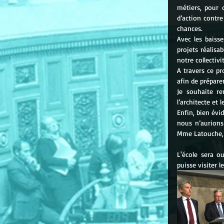
métiers, pour o
d’action contre 
chances.
Avec les baiss
projets réalisa
notre collectivit
A travers ce pr
afin de prépare
Je souhaite rem
l’architecte et 
Enfin, bien évi
nous n’aurions
Mme Latouche,  
L'école sera o
puisse visiter le