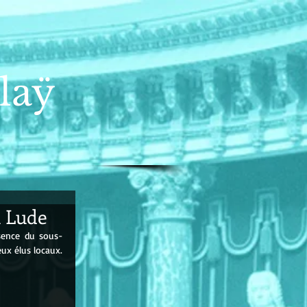
laÿ
u Lude
ésence du sous-
ux élus locaux.