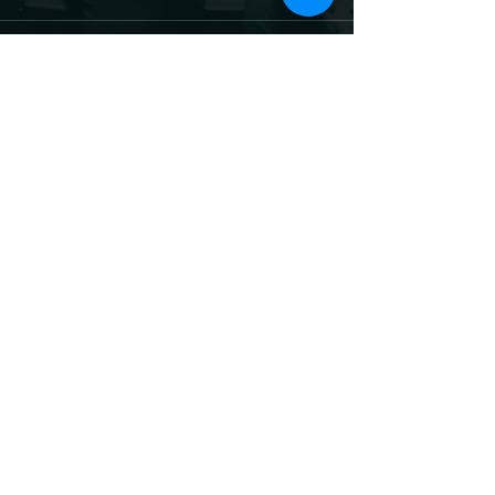
Commentaires
Rédigez un commentaire...
Site officiel du
sénateur Louis-
Jean de Nicolaÿ /
droits réservés
@ljdenicolay
tions légales et traitement des données personnelles