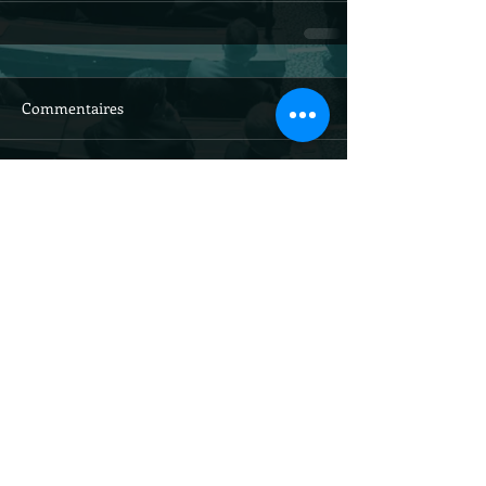
Commentaires
Rédigez un commentaire...
Site officiel du
sénateur Louis-
Jean de Nicolaÿ /
droits réservés
@ljdenicolay
tions légales et traitement des données personnelles