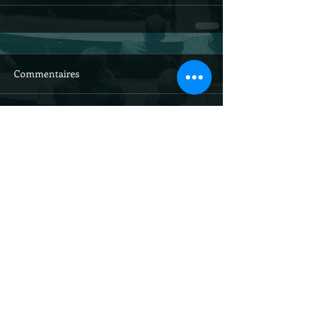
Commentaires
Rédigez un commentaire...
Site officiel du
sénateur Louis-
Jean de Nicolaÿ /
droits réservés
@ljdenicolay
tions légales et traitement des données personnelles