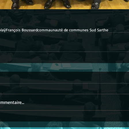
olaÿ
François Boussard
commaunauté de communes Sud Sarthe
mmentaire...