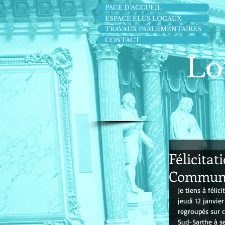
PAGE D'ACCUEIL
ESPACE ELUS LOCAUX
TRAVAUX PARLEMENTAIRES
CONTACT
Lo
Félicitat
Communa
Je tiens à félic
jeudi 12 janvie
regroupés sur ce
Sud-Sarthe à se