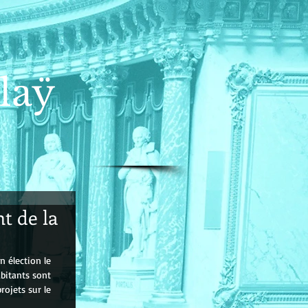
laÿ
t de la
n élection le 
bitants sont 
rojets sur le 