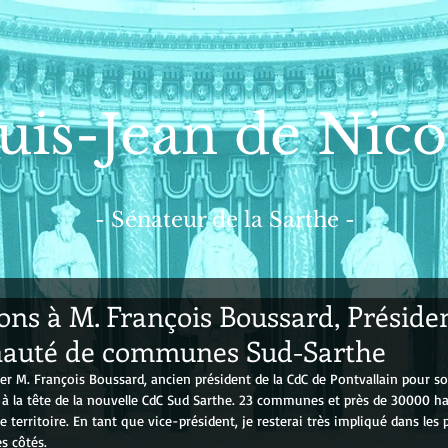
uis-Jean de Nico
- Sénateur de la Sarthe -
ions à M. François Boussard, Présiden
uté de communes Sud-Sarthe
iter M. François Boussard, ancien président de la CdC de Pontvallain pour so
r à la tête de la nouvelle CdC Sud Sarthe. 23 communes et près de 30000 ha
 territoire. En tant que vice-président, je resterai très impliqué dans les p
s côtés.