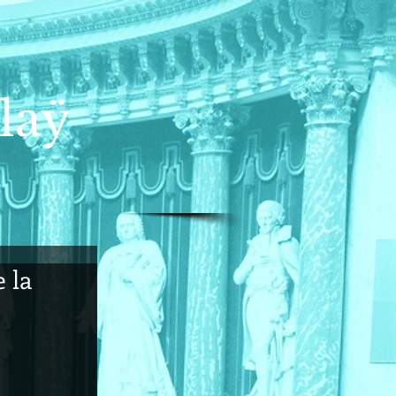
laÿ
 la