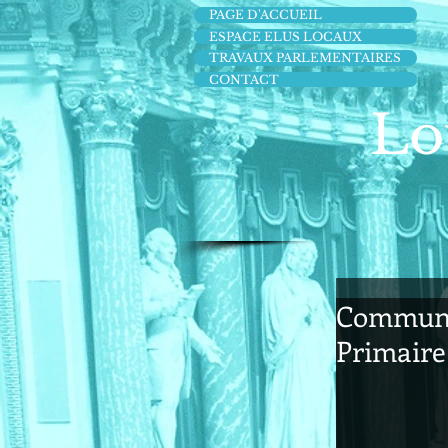
PAGE D'ACCUEIL
ESPACE ELUS LOCAUX
TRAVAUX PARLEMENTAIRES
CONTACT
Lo
Communiq
Primaire