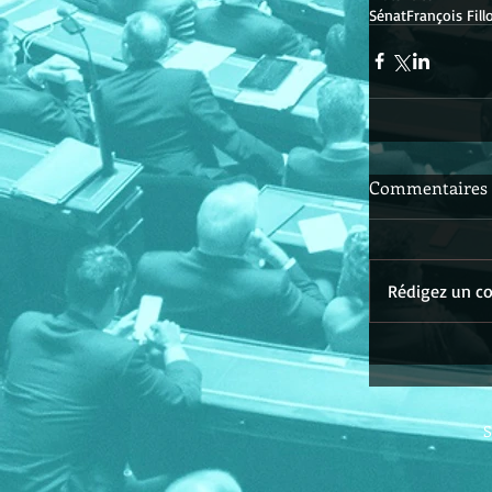
Sénat
François Fill
Commentaires
Rédigez un co
S