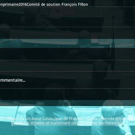
on
primaire2016
Comité de soutien François FIllon
mmentaire...
ite officiel du sénateur Louis-Jean de Nicolaÿ / droits réservés @ljdenico
Mentions légales et traitement des données personnelles