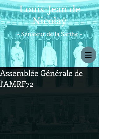
Louis-Jean de
Nicolaÿ
- Sénateur de la Sarthe -
Assemblée Générale de
l'AMRF72