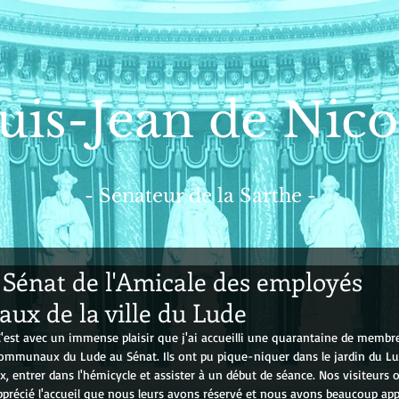
uis-Jean de Nico
- Sénateur de la Sarthe -
u Sénat de l'Amicale des employés
x de la ville du Lude
est avec un immense plaisir que j'ai accueilli une quarantaine de membre
ommunaux du Lude au Sénat. Ils ont pu pique-niquer dans le jardin du L
ux, entrer dans l'hémicycle et assister à un début de séance. Nos visiteurs 
écié l'accueil que nous leurs avons réservé et nous avons beaucoup appr