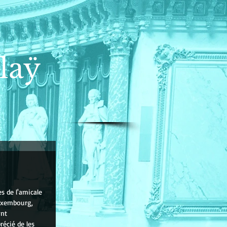
laÿ
s de l'amicale 
uxembourg, 
ont 
écié de les 