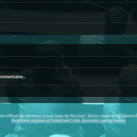
mmentaire...
ite officiel du sénateur Louis-Jean de Nicolaÿ / droits réservés @ljdenico
Mentions légales et traitement des données personnelles