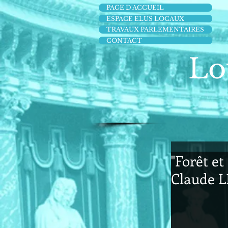
PAGE D'ACCUEIL
ESPACE ELUS LOCAUX
TRAVAUX PARLEMENTAIRES
CONTACT
Lo
"Forêt et
Claude L