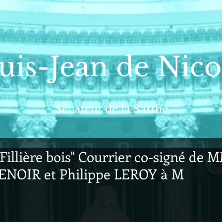
uis-Jean de Nico
- Sénateur de la Sarthe -
 Fillière bois" Courrier co-signé de 
ENOIR et Philippe LEROY à M